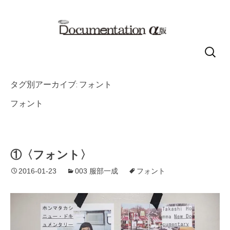
コ
検
ン
索:
テ
タグ別アーカイブ: フォント
ン
フォント
ツ
へ
移
動
①〈フォント〉
2016-01-23
003 服部一成
フォント