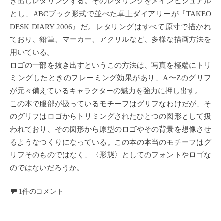
き出しレタリングする。そのレタリングをメインビジュアル
とし、ABCブック形式で並べた卓上ダイアリーが『TAKEO
DESK DIARY 2006』だ。レタリングはすべて原寸で描かれ
ており、鉛筆、マーカー、アクリルなど、多様な描画方法を
用いている。
ロゴの一部を抜き出すというこの方法は、写真を極端にトリ
ミングしたときのフレーミング効果があり、A〜Zのグリフ
が元々備えているキャラクターの魅力を強力に押し出す。
この本で服部が扱っているモチーフはグリフなわけだが、そ
のグリフはロゴからトリミングされたひとつの図形として扱
われており、その図形から原型のロゴやその背景を想像させ
るようなつくりになっている。この本の本当のモチーフはグ
リフそのものではなく、〈形態〉としてのフォントやロゴな
のではないだろうか。
1件のコメント