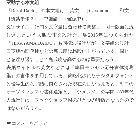
変動する本文組
『Dazai Daido』の本文組は、英文：［Garamond］ 和文：
［筑紫平体２］ 中国語：（確認中）。
文字サイズ、行間を文字量に合わせて調整し、同一版面に流
し込むという大胆な本文設計だ。翌2015年につくられた
『TERAYAMA DAIDO』も同様の設計だが、文字組の設計、
日英版の関係性などの完成度は格段に上がっている。同じこ
とを繰り返すことで完成度を高めるのは重要だろう。
表紙タイトルの英文などには「嶋田モンセン応分書体清刷
集」の書体を多用している。簡略化されたデジタルフォント
と優等生的な字詰に慣らされた現在の目から見ると、町口の
オーソドックスな書体選定と、「ツメツメ」の字間（80年代
大流行）は、ブックショップＭのひとつの特徴となったので
はないだろうか。
コメントをどうぞ