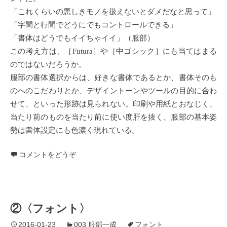
「これくらいの悪しきモノを扱えないとダメだなと思って」
「字間と行間でどうにでもコントロールできる」
「書体はどうでもイイちゃイイ」（服部）
この考え方は、［Futura］や［中ゴシック］にも当てはまる
のではないだろうか。
服部の書体選択からは、好きな書体であるとか、書体そのも
のへのこだわりとか、デザイントーンやツールの目的に合わ
せて、といった形跡は見られない。印刷や用紙とおなじく、
当たり前のものを当たり前に使い度肝を抜く、服部の基本姿
勢は書体設定にも色濃く現れている。
コメントをどうぞ
②〈フォント〉
2016-01-23
003 服部一成
フォント