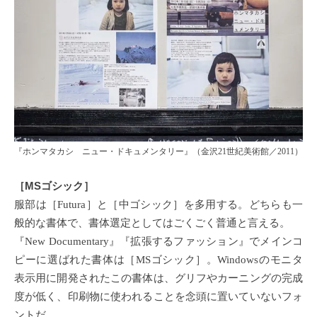
『ホンマタカシ ニュー・ドキュメンタリー』（金沢21世紀美術館／2011）
［MSゴシック］
服部は［Futura］と［中ゴシック］を多用する。どちらも一
般的な書体で、書体選定としてはごくごく普通と言える。
『New Documentary』『拡張するファッション』でメインコ
ピーに選ばれた書体は［MSゴシック］。Windowsのモニタ
表示用に開発されたこの書体は、グリフやカーニングの完成
度が低く、印刷物に使われることを念頭に置いていないフォ
ントだ。