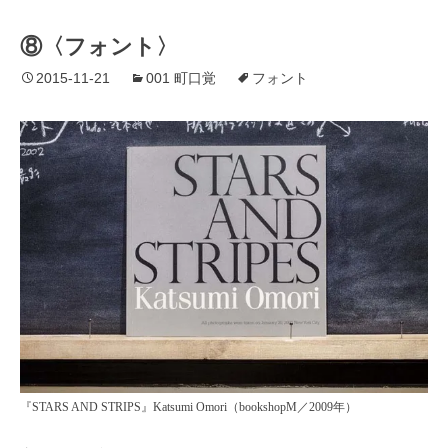
⑧〈フォント〉
2015-11-21
001 町口覚
フォント
『STARS AND STRIPS』Katsumi Omori（bookshopM／2009年）