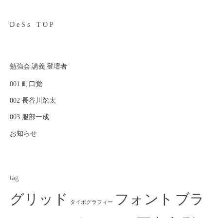
D e S s T O P
勉強会 講義 登壇者
001 町口覚
002 長谷川踏太
003 服部一成
お知らせ
tag
グリッド
フォント
ブラ
タイポグラフィー