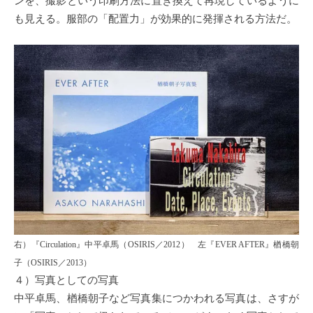
ンを、撮影という印刷方法に置き換えて再現しているように
も見える。服部の「配置力」が効果的に発揮される方法だ。
右）『Circulation』中平卓馬（OSIRIS／2012） 左『EVER AFTER』楢橋朝
子（OSIRIS／2013）
４）写真としての写真
中平卓馬、楢橋朝子など写真集につかわれる写真は、さすが