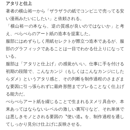
アタリと仕上
著者の横山裕一から「ザラザラの紙でコンビニで売ってる安
い漫画みたいにしたい」と依頼される。
「横山裕一の本なら、逆の質感が良いのではないか」と考
え、ぺらぺらのアート紙の造本を提案した。
服部にはめずらしく用紙セレクトが際立つ造本であるが、服
部のグラフィックであることは一目でわかる仕上りになって
いる。
服部は「アタリと仕上げ」の感覚がいい。仕事に手を付ける
初期の段階で、こんなカンジ（もしくはこんなカンジにした
らダメ）というアタリ感と、その判断を制作過程のさまざま
な要因に引っ張られずに最終形態までブレることなく仕上げ
る能力だ。
ぺらぺらアート紙を綴じることで生まれるヌメリ具合や、本
来あってはならないレベルの激しい裏写りなど、それ単体で
は悪しきモノとされる要因の〝使い道〟を、制作過程を通し
てしっかり見分け仕上げに反映させる。