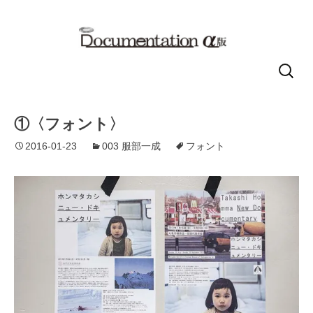
コ
検
ン
索:
テ
①〈フォント〉
ン
ツ
2016-01-23
003 服部一成
フォント
へ
移
動