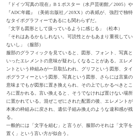
『ドイツ写真の現在』B１ポスター（水戸芸術館／2005）や
『ADC年鑑』（美術出版社／20XX）の表紙が、強烈で独特
なタイポグラフィーであるにも関わらずだ。
「文字も図形として扱っているように感じる」（松本）
「それはあるかもしれない。可読性とかもあまり重視してい
ないし」（服部）
服部のグラフィックを見ていると、図形、フォント、写真と
いったエレメントの意味が疑わしくなることがある。エレメ
ントという枠組みが一旦取払われ、グリフという図形、タイ
ポグラフィーという図形、写真という図形、さらには言葉の
意味までもが図形に置き換えられ、その上でしかるべきとこ
ろに置かれる。言い換えると、そうでなければ置けない場所
に置かれている。混ぜこぜにされた配置の後、エレメントが
本来の枠組みに戻され、遺伝子組み換えのような違和感が残
る。
一般的には「文字を組む」と言うが、服部のそれは「文字を
置く」という言い方が似合う。