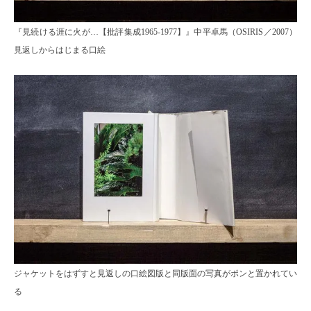
『見続ける涯に火が…【批評集成1965-1977】』中平卓馬（OSIRIS／2007）
見返しからはじまる口絵
ジャケットをはずすと見返しの口絵図版と同版面の写真がポンと置かれてい
る