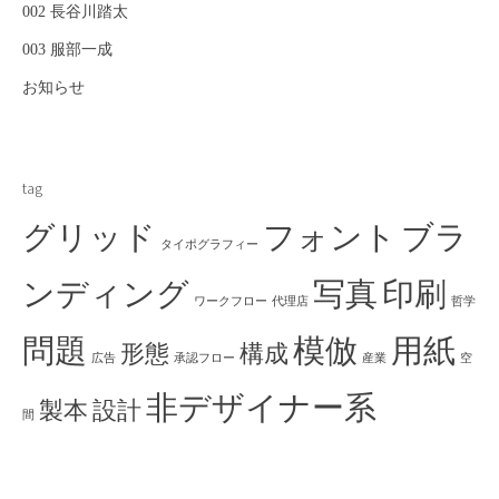
002 長谷川踏太
ゲ
003 服部一成
ー
お知らせ
シ
tag
ョ
グリッド
フォント
ブラ
タイポグラフィー
ンディング
写真
印刷
ン
ワークフロー
代理店
哲学
問題
模倣
用紙
形態
構成
広告
承認フロー
産業
空
非デザイナー系
製本
設計
間