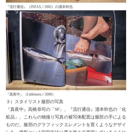
『流行通信』（INFAS／2002）の瀧本幹也
『真夜中』（Littlemore／2008）
３）スタイリスト服部の写真
『真夜中』高橋恭司の「SF」、『流行通信』瀧本幹也の「化
粧品」。これらの物撮り写真の被写体配置は服部の手による
ものだ。服部のグラフィックエレメントを置くようなデザイ