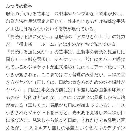
ふつうの造本
服部の手がける造本は、並製本やシンプルな上製本が多い。
印刷方法や用紙選定と同じく、造本もできるだけ特殊な手法
／工法には頼らないという姿勢が現れている。
『見続ける涯に火が…』は服部の「アタリと仕上げ」の能力
が、『横山裕一 ルーム』とは別のかたちで現れている。
『見続ける涯に火が…』の造本は、上製本の表紙と見返しに
同じアート紙を選択し、ジャケット（一般にはカバーと呼ば
れているがジャケットが正式名称）には同じアート紙にニス
引きが施される。ここまではごく普通の設計だが、口絵の置
き方がヤバい（正しくは、口絵の置き方のための造本設計が
ヤバい）。口絵は本文折の前に別丁を差し込み図版を印刷す
るのが一般的は方法だが、この本では表２の見返しから口絵
が始まる（正しくは、表紙から口絵が始まっている）。ニス
引きされたジャケットを開くと、光沢ある見返しの口絵が目
に飛び込む。見返しから始まる口絵、それだけでも発明と言
えるが、ニス引きアリ無しの落差という念入りのデザイン