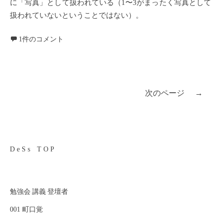
に「写真」として扱われている（1〜3がまったく写真として
扱われていないということではない）。
1件のコメント
次のページ
→
投
稿
D e S s T O P
ナ
勉強会 講義 登壇者
ビ
001 町口覚