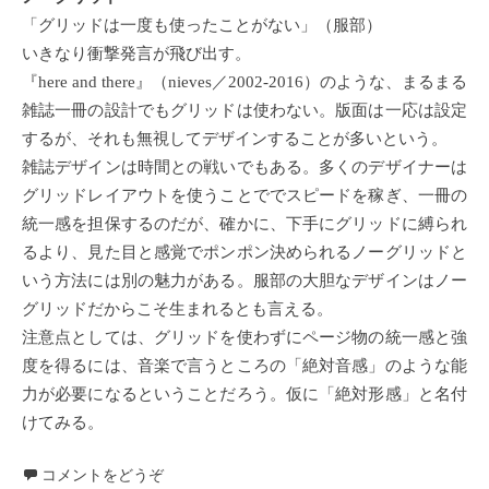
「グリッドは一度も使ったことがない」（服部）
いきなり衝撃発言が飛び出す。
『here and there』（nieves／2002-2016）のような、まるまる
雑誌一冊の設計でもグリッドは使わない。版面は一応は設定
するが、それも無視してデザインすることが多いという。
雑誌デザインは時間との戦いでもある。多くのデザイナーは
グリッドレイアウトを使うことででスピードを稼ぎ、一冊の
統一感を担保するのだが、確かに、下手にグリッドに縛られ
るより、見た目と感覚でポンポン決められるノーグリッドと
いう方法には別の魅力がある。服部の大胆なデザインはノー
グリッドだからこそ生まれるとも言える。
注意点としては、グリッドを使わずにページ物の統一感と強
度を得るには、音楽で言うところの「絶対音感」のような能
力が必要になるということだろう。仮に「絶対形感」と名付
けてみる。
コメントをどうぞ