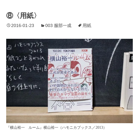
⑧〈用紙〉
2016-01-23
003 服部一成
用紙
『横山裕一 ルーム』横山裕一（ハモニカブックス／2013）