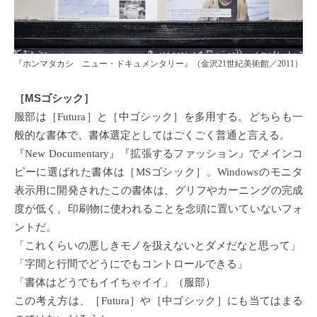
『ホンマタカシ ニュー・ドキュメンタリー』（金沢21世紀美術館／2011）
［MSゴシック］
服部は［Futura］と［中ゴシック］を多用する。どちらも一
般的な書体で、書体選定としてはごくごく普通と言える。
『New Documentary』『拡張するファッション』でメインコ
ピーに選ばれた書体は［MSゴシック］。Windowsのモニタ
表示用に開発されたこの書体は、グリフやカーニングの完成
度が低く、印刷物に使われることを念頭に置いていないフォ
ントだ。
「これくらいの悪しきモノを扱えないとダメだなと思って」
「字間と行間でどうにでもコントロールできる」
「書体はどうでもイイちゃイイ」（服部）
この考え方は、［Futura］や［中ゴシック］にも当てはまる